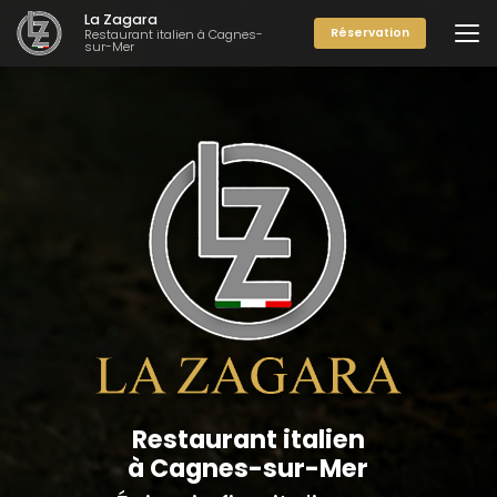
Aller
La Zagara
au
Réservation
Restaurant italien à Cagnes-
sur-Mer
contenu
principal
Restaurant italien
à Cagnes-sur-Mer