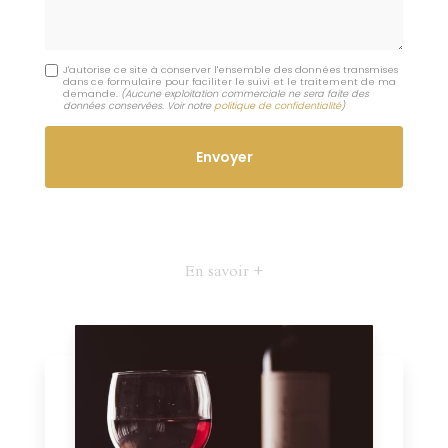
J'autorise ce site à conserver l'ensemble des données transmises
dans ce formulaire pour faciliter le suivi et le traitement de ma
demande.
(Aucune exploitation commerciale ne sera faite des
données conservées. Voir notre
politique de confidentialité
)
En savoir +