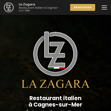
Aller
La Zagara
au
Réservation
Restaurant italien à Cagnes-
sur-Mer
contenu
principal
Restaurant italien
à Cagnes-sur-Mer