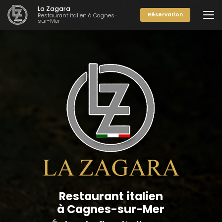
Aller
La Zagara
au
Réservation
Restaurant italien à Cagnes-
sur-Mer
contenu
principal
Restaurant italien
à Cagnes-sur-Mer