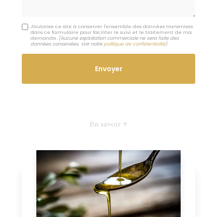
J'autorise ce site à conserver l'ensemble des données transmises
dans ce formulaire pour faciliter le suivi et le traitement de ma
demande.
(Aucune exploitation commerciale ne sera faite des
données conservées. Voir notre
politique de confidentialité
)
En savoir +