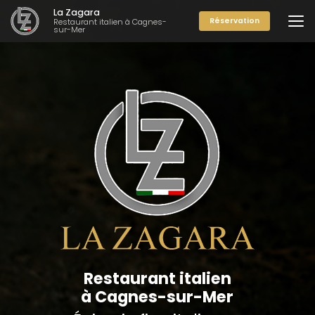
Aller
La Zagara
au
Réservation
Restaurant italien à Cagnes-
sur-Mer
contenu
principal
Restaurant italien
à Cagnes-sur-Mer