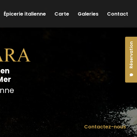
Épicerie italienne
Carte
Galeries
Contact
Réservation
ien
Mer
ienne
Contactez-nous