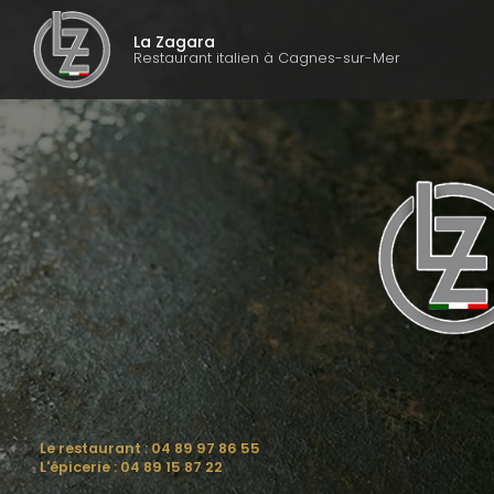
Navigati
Aller
au
La Zagara
contenu
Restaurant italien à Cagnes-sur-Mer
principal
Le restaurant :
04 89 97 86 55
L'épicerie :
04 89 15 87 22