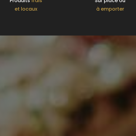
Produits
frais
Sur place ou
et locaux
à emporter