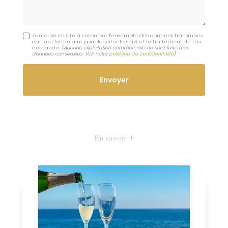
J'autorise ce site à conserver l'ensemble des données transmises
dans ce formulaire pour faciliter le suivi et le traitement de ma
demande.
(Aucune exploitation commerciale ne sera faite des
données conservées. Voir notre
politique de confidentialité
)
En savoir +