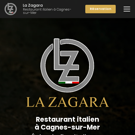
Aller
La Zagara
au
Réservation
Restaurant italien à Cagnes-
sur-Mer
contenu
principal
Restaurant italien
à Cagnes-sur-Mer