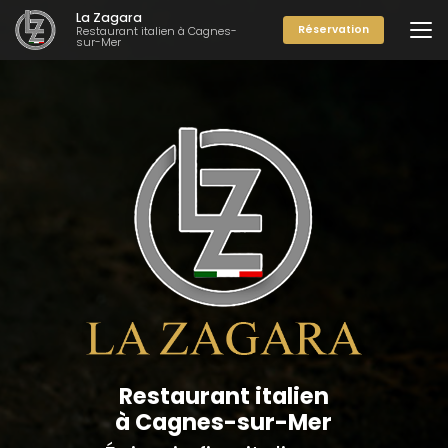
Aller
La Zagara
au
Réservation
Restaurant italien à Cagnes-
sur-Mer
contenu
principal
Restaurant italien
à Cagnes-sur-Mer