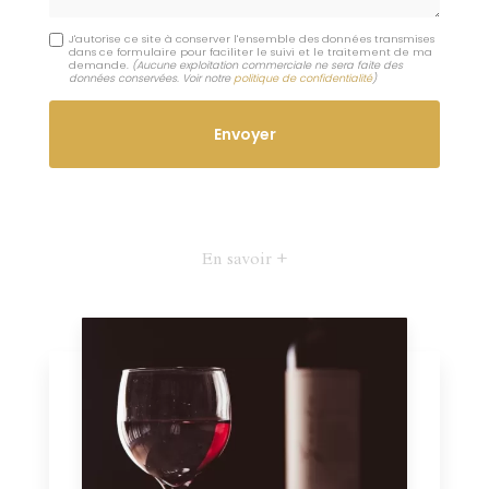
J'autorise ce site à conserver l'ensemble des données transmises
dans ce formulaire pour faciliter le suivi et le traitement de ma
demande.
(Aucune exploitation commerciale ne sera faite des
données conservées. Voir notre
politique de confidentialité
)
En savoir +