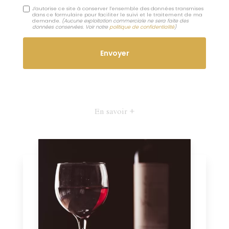
J'autorise ce site à conserver l'ensemble des données transmises
dans ce formulaire pour faciliter le suivi et le traitement de ma
demande.
(Aucune exploitation commerciale ne sera faite des
données conservées. Voir notre
politique de confidentialité
)
En savoir +