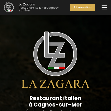
Aller
La Zagara
au
Réservation
Restaurant italien à Cagnes-
sur-Mer
contenu
principal
Restaurant italien
à Cagnes-sur-Mer